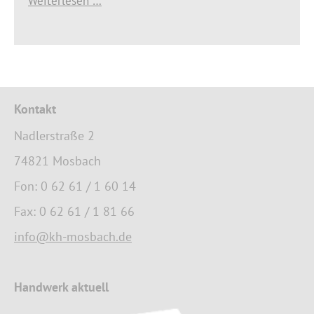
Weiterlesen …
Kontakt
Nadlerstraße 2
74821 Mosbach
Fon: 0 62 61 / 1 60 14
Fax: 0 62 61 / 1 81 66
info@kh-mosbach.de
Handwerk aktuell