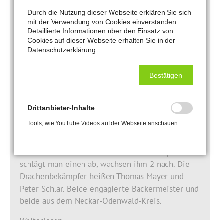
Tipps für Azubis und Ausbildungsbetriebe:
Durch die Nutzung dieser Webseite erklären Sie sich
So gelingt ein guter Start in die Lehrzeit
mit der Verwendung von Cookies einverstanden.
Detaillierte Informationen über den Einsatz von
Handwerkskammer in Mannheim berichtet einen
Cookies auf dieser Webseite erhalten Sie in der
Monat vor dem Start ins Ausbildungsjahr von
Datenschutzerklärung.
deutlichem Plus an neuen Azubis.
Bestätigen
Weiterlesen …
Drittanbieter-Inhalte
05.05.2023
Tools, wie YouTube Videos auf der Webseite anschauen.
Das Monster Bürokratie
Das Monster ist ein Drache mit vielen Köpfen und
schlägt man einen ab, wachsen ihm 2 nach. Die
Drachenbekämpfer heißen Thomas Mayer und
Peter Schlär. Beide engagierte Bäckermeister und
beide aus dem Neckar-Odenwald-Kreis.