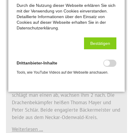
So gelingt ein guter Start in die Lehrzeit
Durch die Nutzung dieser Webseite erklären Sie sich
mit der Verwendung von Cookies einverstanden.
Detaillierte Informationen über den Einsatz von
Handwerkskammer in Mannheim berichtet einen
Cookies auf dieser Webseite erhalten Sie in der
Monat vor dem Start ins Ausbildungsjahr von
Datenschutzerklärung.
deutlichem Plus an neuen Azubis.
Bestätigen
Weiterlesen …
Drittanbieter-Inhalte
05.05.2023
Tools, wie YouTube Videos auf der Webseite anschauen.
Das Monster Bürokratie
Das Monster ist ein Drache mit vielen Köpfen und
schlägt man einen ab, wachsen ihm 2 nach. Die
Drachenbekämpfer heißen Thomas Mayer und
Peter Schlär. Beide engagierte Bäckermeister und
beide aus dem Neckar-Odenwald-Kreis.
Weiterlesen …