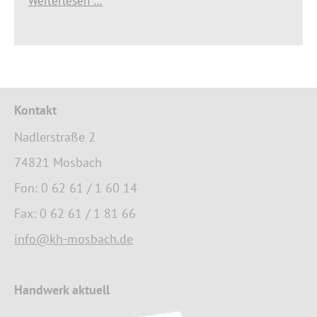
Weiterlesen …
Kontakt
Nadlerstraße 2
74821 Mosbach
Fon: 0 62 61 / 1 60 14
Fax: 0 62 61 / 1 81 66
info@kh-mosbach.de
Handwerk aktuell