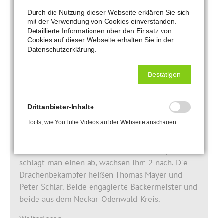
Tipps für Azubis und Ausbildungsbetriebe:
Durch die Nutzung dieser Webseite erklären Sie sich
So gelingt ein guter Start in die Lehrzeit
mit der Verwendung von Cookies einverstanden.
Detaillierte Informationen über den Einsatz von
Handwerkskammer in Mannheim berichtet einen
Cookies auf dieser Webseite erhalten Sie in der
Monat vor dem Start ins Ausbildungsjahr von
Datenschutzerklärung.
deutlichem Plus an neuen Azubis.
Bestätigen
Weiterlesen …
Drittanbieter-Inhalte
05.05.2023
Tools, wie YouTube Videos auf der Webseite anschauen.
Das Monster Bürokratie
Das Monster ist ein Drache mit vielen Köpfen und
schlägt man einen ab, wachsen ihm 2 nach. Die
Drachenbekämpfer heißen Thomas Mayer und
Peter Schlär. Beide engagierte Bäckermeister und
beide aus dem Neckar-Odenwald-Kreis.