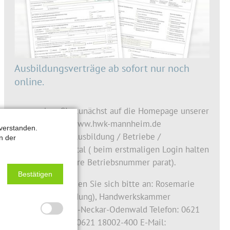
Ausbildungsverträge ab sofort nur noch
online.
gehen Sie zunächst auf die Homepage unserer
Kammer: www.hwk-mannheim.de
verstanden.
danach in Ausbildung / Betriebe /
n der
Kundenportal ( beim erstmaligen Login halten
Sie bitte Ihre Betriebsnummer parat).
Bestätigen
Bei Fragen wenden Sie sich bitte an: Rosemarie
Sauer (Berufsbildung), Handwerkskammer
Mannheim Rhein-Neckar-Odenwald Telefon: 0621
18002-131, Fax: 0621 18002-400 E-Mail: