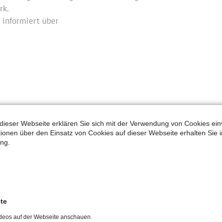
rk.
informiert über
ine oder telefonische Beratungstermine vereinbart
dieser Webseite erklären Sie sich mit der Verwendung von Cookies ein
ationen über den Einsatz von Cookies auf dieser Webseite erhalten Sie i
ng.
nnheim.de
oder telefonisch unter 0621-18002-158.
lte
deos auf der Webseite anschauen.