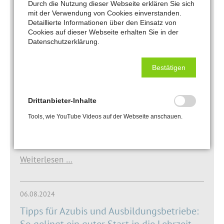
Durch die Nutzung dieser Webseite erklären Sie sich
mit der Verwendung von Cookies einverstanden.
gehen Sie zunächst auf die Homepage
Detaillierte Informationen über den Einsatz von
unserer Kammer: www.hwk-mannheim.de
Cookies auf dieser Webseite erhalten Sie in der
Datenschutzerklärung.
danach in Ausbildung / Betriebe /
Kundenportal ( beim erstmaligen Login
halten Sie bitte Ihre Betriebsnummer parat).
Bestätigen
Bei Fragen wenden Sie sich bitte an: Rosemarie
Sauer (Berufsbildung), Handwerkskammer
Drittanbieter-Inhalte
Mannheim Rhein-Neckar-Odenwald Telefon: 0621
Tools, wie YouTube Videos auf der Webseite anschauen.
18002-131, Fax: 0621 18002-400 E-Mail:
Rosemarie.Sauer@hwk-mannheim.de
Weiterlesen …
06.08.2024
Tipps für Azubis und Ausbildungsbetriebe:
So gelingt ein guter Start in die Lehrzeit